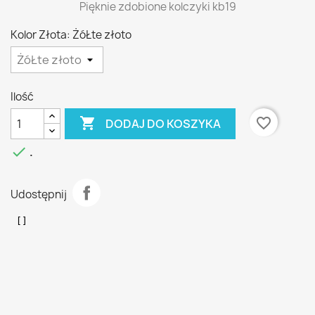
Pięknie zdobione kolczyki kb19
Kolor Złota: ŻóŁte złoto
Ilość

favorite_border
DODAJ DO KOSZYKA

.
Udostępnij