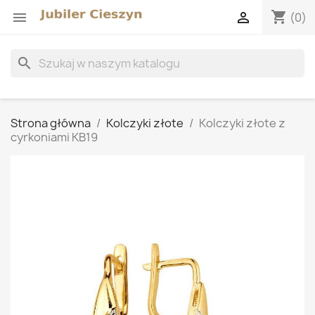
shopping_cart


(0)
search
Strona główna
Kolczyki złote
Kolczyki złote z
cyrkoniami KB19