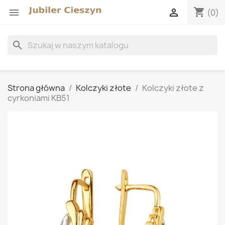
shopping_cart


(0)
search
Strona główna
Kolczyki złote
Kolczyki złote z
cyrkoniami KB51