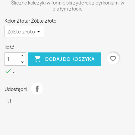
Śliczne kolczyki w formie skrzydełek z cyrkoniami w
białym złocie
Kolor Złota: ŻóŁte złoto
Ilość

favorite_border
DODAJ DO KOSZYKA

.
Udostępnij