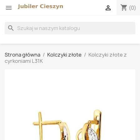
shopping_cart


(0)
search
Strona główna
Kolczyki złote
Kolczyki złote z
cyrkoniami L31K