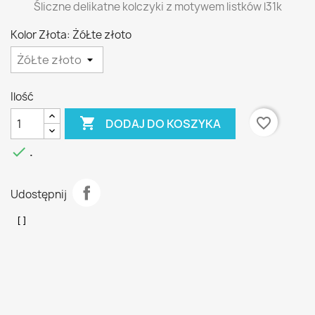
Śliczne delikatne kolczyki z motywem listków l31k
Kolor Złota: ŻóŁte złoto
Ilość

favorite_border
DODAJ DO KOSZYKA

.
Udostępnij