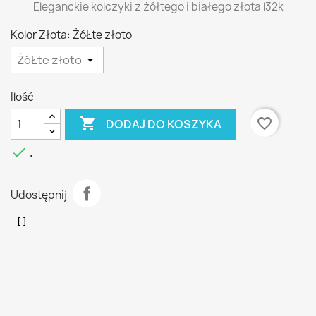
Eleganckie kolczyki z żółtego i białego złota l32k
Kolor Złota: ŻóŁte złoto
Ilość

favorite_border
DODAJ DO KOSZYKA

.
Udostępnij