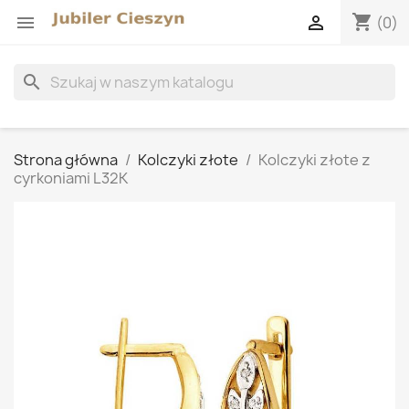
shopping_cart


(0)
search
Strona główna
Kolczyki złote
Kolczyki złote z
cyrkoniami L32K