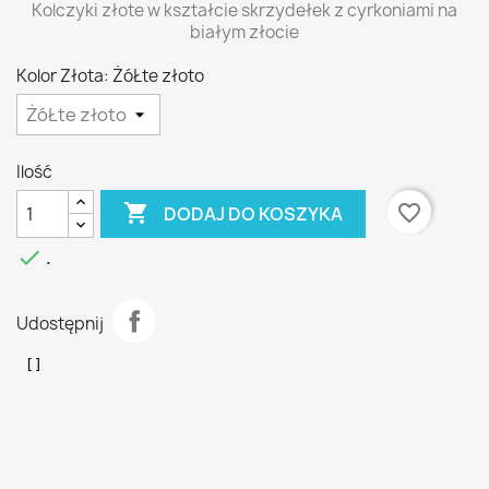
Kolczyki złote w kształcie skrzydełek z cyrkoniami na
białym złocie
Kolor Złota: ŻóŁte złoto
Ilość

favorite_border
DODAJ DO KOSZYKA

.
Udostępnij