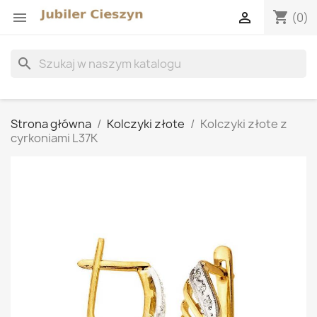
shopping_cart


(0)
search
Strona główna
Kolczyki złote
Kolczyki złote z
cyrkoniami L37K