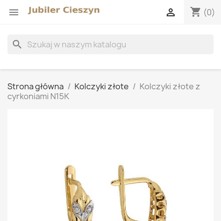
shopping_cart


(0)
search
Strona główna
Kolczyki złote
Kolczyki złote z
cyrkoniami N15K