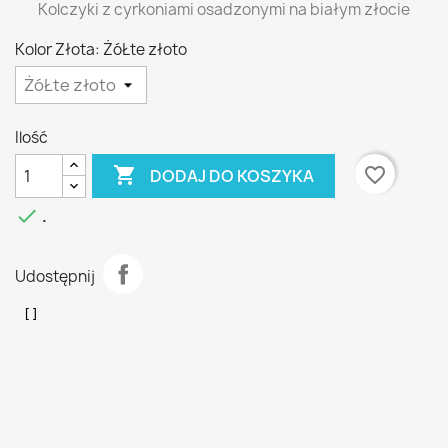
Kolczyki z cyrkoniami osadzonymi na białym złocie
Kolor Złota: ŻóŁte złoto
Ilość

favorite_border
DODAJ DO KOSZYKA

.
Udostępnij