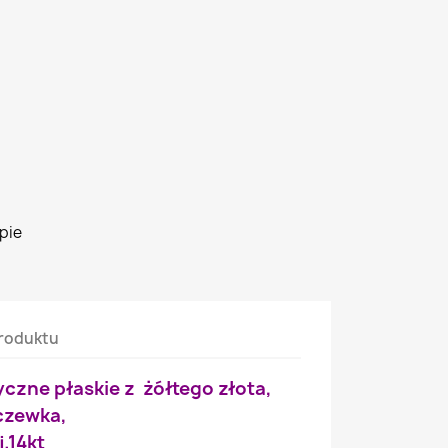
pie
roduktu
yczne płaskie z żółtego złota,
czewka,
j.14kt