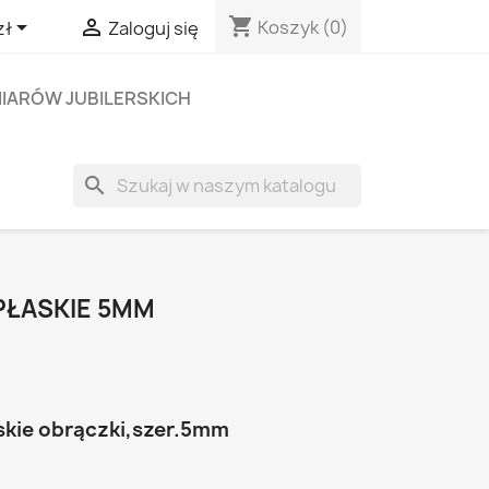
shopping_cart


Koszyk
(0)
zł
Zaloguj się
IARÓW JUBILERSKICH
search
PŁASKIE 5MM
skie obrączki,szer.5mm