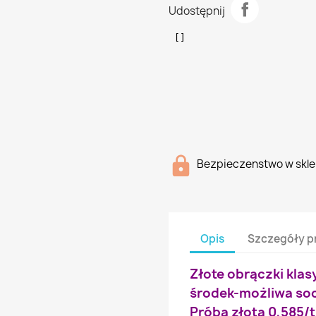
Udostępnij
Bezpieczenstwo w skle
Opis
Szczegóły p
Złote obrączki klas
środek-możliwa so
Próba złota 0,585/t