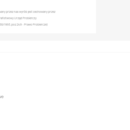
any przez nas wyrób jest cechowany przez
Państwowy Urząd Probierczy
r 55/1993, poz.249 - Prawo Probiercze)
we