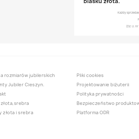
blasku złota.
Każdy sprzedaw
(Dz. U. n
a rozmiarów jubilerskich
Pliki cookies
nty Jubiler Cieszyn.
Projektowanie biżuterii
akt
Polityka prywatności
 złota,srebra
Bezpieczeństwo produkto
 złota i srebra
Platforma ODR