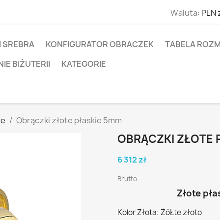
Waluta:
PLN 
I SREBRA
KONFIGURATOR OBRACZEK
TABELA ROZM
E BIŻUTERII
KATEGORIE
ne
Obrączki złote płaskie 5mm
OBRĄCZKI ZŁOTE 
6 312 zł
Brutto
Złote pła
Kolor Złota: ŻóŁte złoto