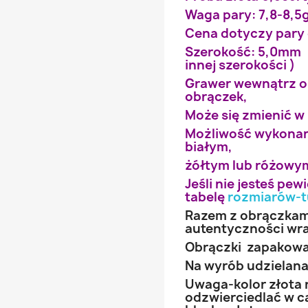
Waga pary: 7,8-8,5
Cena dotyczy pary 
Szerokość: 5,0mm 
innej szerokości )
Grawer wewnątrz ob
obrączek,
Może się zmienić w
Możliwość wykonan
białym,
żółtym lub różowym
Jeśli nie jesteś pe
tabelę
rozmiarów-t
Razem z obrączkami
autentyczności wr
Obrączki zapakowa
Na wyrób udzielana 
Uwaga-kolor złota 
odzwierciedlać w ca