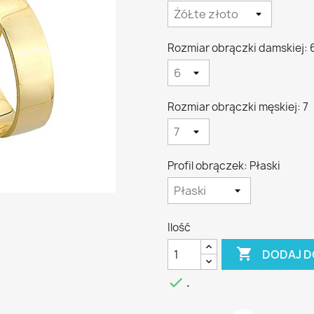
Rozmiar obrączki damskiej: 
Rozmiar obrączki męskiej: 7
Profil obrączek: Płaski
Ilość

DODAJ D

.