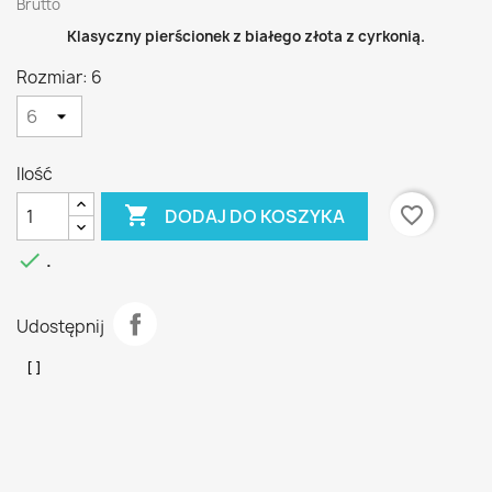
Brutto
Klasyczny pierścionek z białego złota z cyrkonią.
Rozmiar: 6
Ilość

favorite_border
DODAJ DO KOSZYKA

.
Udostępnij