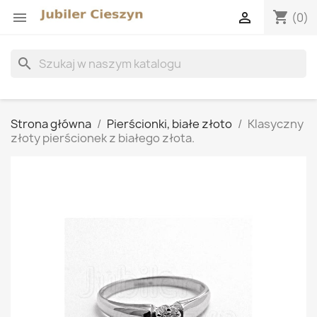
shopping_cart


(0)
search
Strona główna
Pierścionki, białe złoto
Klasyczny
złoty pierścionek z białego złota.