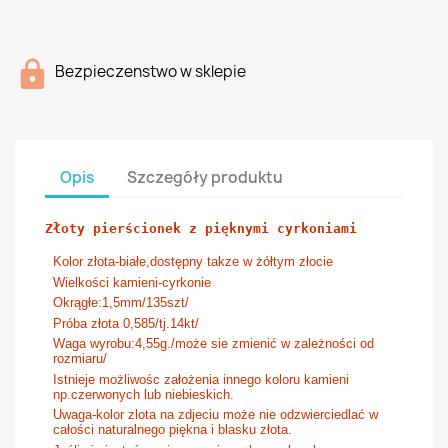
Bezpieczenstwo w sklepie
Opis
Szczegóły produktu
Złoty pierścionek z pięknymi cyrkoniami
Kolor złota-białe,dostępny takze w żółtym złocie
Wielkości kamieni-cyrkonie
Okrągłe:1,5mm/135szt/
Próba złota 0,585/tj.14kt/
Waga wyrobu:4,55g./może sie zmienić w zależności od
rozmiaru/
Istnieje możliwośc założenia innego koloru kamieni
np.czerwonych lub niebieskich.
Uwaga-kolor zlota na zdjeciu może nie odzwierciedlać w
całości naturalnego piękna i blasku złota.