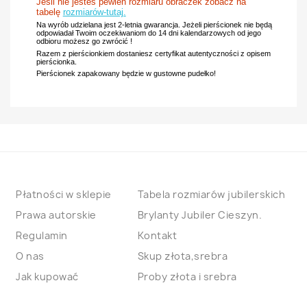
Jeśli nie jesteś pewien rozmiaru obraczek zobacz na
tabelę
rozmiarów-tutaj.
Na wyrób udzielana jest 2-letnia gwarancja. Jeżeli pierścionek nie będą
odpowiadał Twoim oczekiwaniom do 14 dni kalendarzowych od jego
odbioru możesz go zwrócić !
Razem z pierścionkiem dostaniesz certyfikat autentyczności z opisem
pierścionka.
Pierścionek zapakowany będzie w gustowne pudełko!
Płatności w sklepie
Tabela rozmiarów jubilerskich
Prawa autorskie
Brylanty Jubiler Cieszyn.
Regulamin
Kontakt
O nas
Skup złota,srebra
Jak kupować
Proby złota i srebra