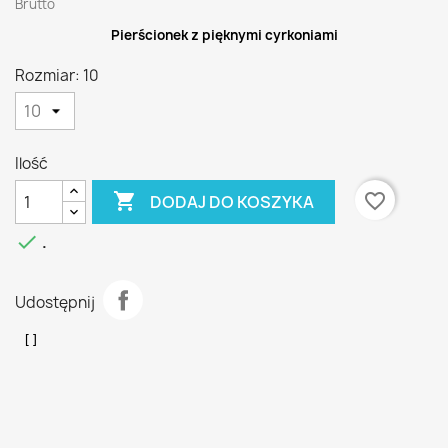
Brutto
Pierścionek z pięknymi cyrkoniami
Rozmiar: 10
Ilość

favorite_border
DODAJ DO KOSZYKA

.
Udostępnij