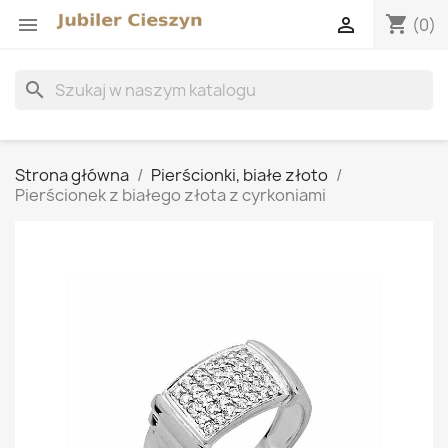
shopping_cart


(0)
search
Strona główna
Pierścionki, białe złoto
Pierścionek z białego złota z cyrkoniami