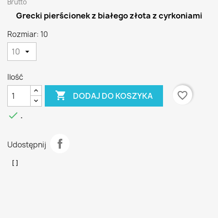
Brutto
Grecki pierścionek z białego złota z cyrkoniami
Rozmiar: 10
Ilość

favorite_border
DODAJ DO KOSZYKA

.
Udostępnij