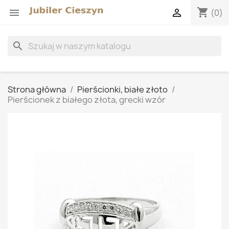
shopping_cart


(0)
search
Strona główna
Pierścionki, białe złoto
Pierścionek z białego złota, grecki wzór