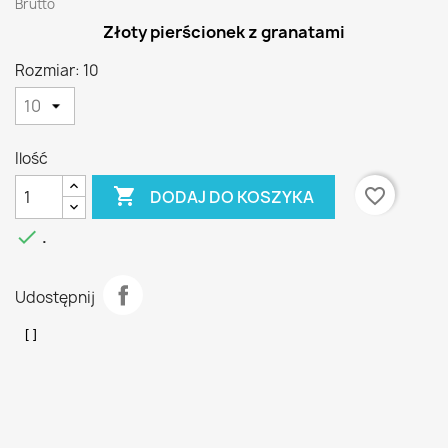
Brutto
Złoty pierścionek z granatami
Rozmiar: 10
Ilość

favorite_border
DODAJ DO KOSZYKA

.
Udostępnij