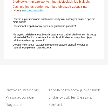
środkowych-np.czerwonych lub niebieskich lub białych.
Jeśli nie jesteś pewien rozmiaru obraczek zobacz na
tabelę
rozmiarów-tutaj.
Razem z pierścionkiem dostaniesz certyfikat autentyczności z opisem
pierścionka.
Pierścionek zapakowany będzie w gustowne pudełko!
Na wyrób udzielana jest 2-letnia gwarancja. Jeżeli pierścionek nie będą
odpowiadał Twoim oczekiwaniom do 14 dni kalendarzowych od jego
odbioru możesz go zwrócić !
Uwaga-kolor zlota na zdjeciu może nie odzwierciedlać w całości
naturalnego piękna i blasku złota.
Płatności w sklepie
Tabela rozmiarów jubilerskich
Prawa autorskie
Brylanty Jubiler Cieszyn.
Regulamin
Kontakt