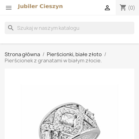
shopping_cart


(0)
search
Strona główna
Pierścionki, białe złoto
Pierścionek z granatami w białym złocie.