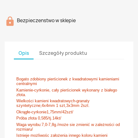
Bezpieczenstwo w sklepie
Opis
Szczegóły produktu
Bogato zdobiony pierścionek z kwadratowymi kamieniami
centralnymi
Kamienie-cyrkonie, cały pierścionek wykonany z białego
złota.
Wielkości kamieni kwadratowych-granaty
szyntetyczne;4x4mm 1 szt,3x3mm 2szt.
Okrągłe-cyrkonie1,75mm/42szt/
Próba złota 0,585/tj.14kt/
Waga wyrobu:7,0-7,8g./może sie zmienić w zależności od
rozmiaru/
Istnieje możliwośc założenia innego koloru kamieni