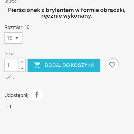
Brutto
Pierścionek z brylantem w formie obrączki,
ręcznie wykonany.
Rozmiar: 16
Ilość

favorite_border
DODAJ DO KOSZYKA

.
Udostępnij