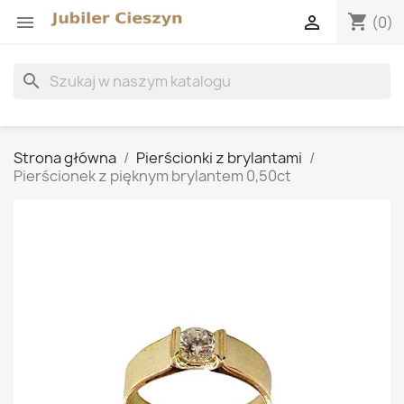
shopping_cart


(0)
search
Strona główna
Pierścionki z brylantami
Pierścionek z pięknym brylantem 0,50ct