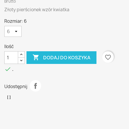
Brutto
Złoty pierścionek wzór kwiatka
Rozmiar: 6
Ilość

favorite_border
DODAJ DO KOSZYKA

.
Udostępnij