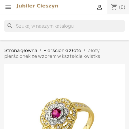
shopping_cart


(0)
search
Strona główna
Pierścionki złote
Złoty
pierścionek ze wzorem w kształcie kwiatka