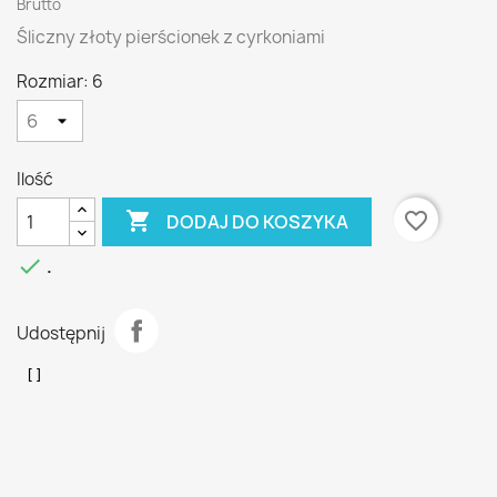
Brutto
Śliczny złoty pierścionek z cyrkoniami
Rozmiar: 6
Ilość

favorite_border
DODAJ DO KOSZYKA

.
Udostępnij