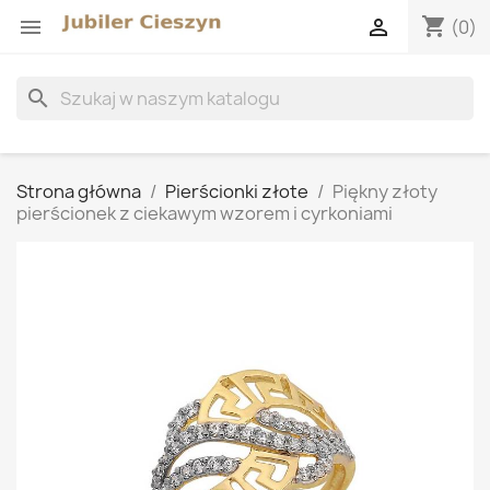
shopping_cart


(0)
search
Strona główna
Pierścionki złote
Piękny złoty
pierścionek z ciekawym wzorem i cyrkoniami