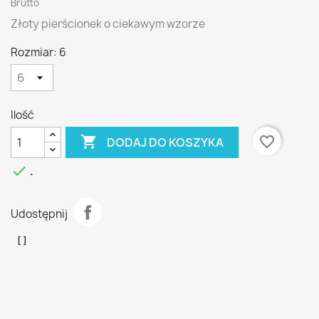
Brutto
Złoty pierścionek o ciekawym wzorze
Rozmiar: 6
Ilość

favorite_border
DODAJ DO KOSZYKA

.
Udostępnij