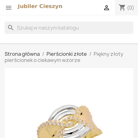
shopping_cart


(0)
search
Strona główna
Pierścionki złote
Piękny złoty
pierścionek o ciekawym wzorze