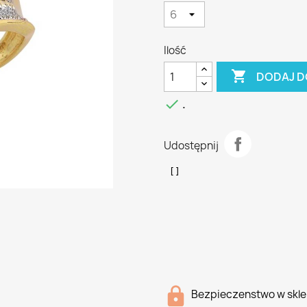
Ilość

DODAJ D

.
Udostępnij
Bezpieczenstwo w skle