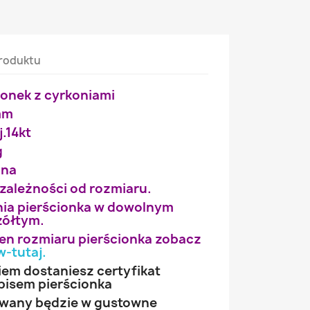
roduktu
ionek z cyrkoniami
3mm
j.14kt
g
ana
 zależności od rozmiaru.
ia pierścionka w dowolnym
żółtym.
wien rozmiaru pierścionka zobacz
w-tutaj
.
iem dostaniesz certyfikat
pisem pierścionka
owany będzie w gustowne