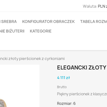
Waluta:
PLN 
I SREBRA
KONFIGURATOR OBRACZEK
TABELA ROZM
E BIŻUTERII
KATEGORIE
ncki złoty pierścionek z cyrkoniami
ELEGANCKI ZŁOTY
4 111 zł
Brutto
Piękny pierścionek z klasy
Rozmiar: 6