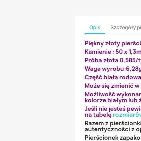
Opis
Szczegóły p
Piękny złoty pierśc
Kamienie : 50 x 1,
Próba złota 0,585/t
Waga wyrobu:6,28
Część biała rodow
Może się zmienić w
Możliwość wykonan
kolorze białym lub 
Jeśli nie jesteś pe
na tabelę
rozmiaró
Razem z pierścionk
autentyczności z o
Pierścionek zapak