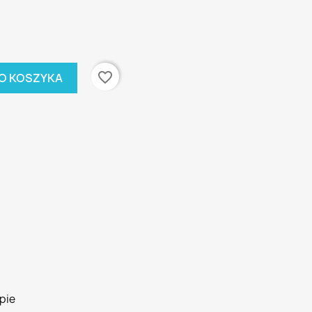
favorite_border
O KOSZYKA
pie