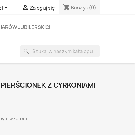
shopping_cart


Koszyk
(0)
zł
Zaloguj się
IARÓW JUBILERSKICH
search
 PIERŚCIONEK Z CYRKONIAMI
cznym wzorem