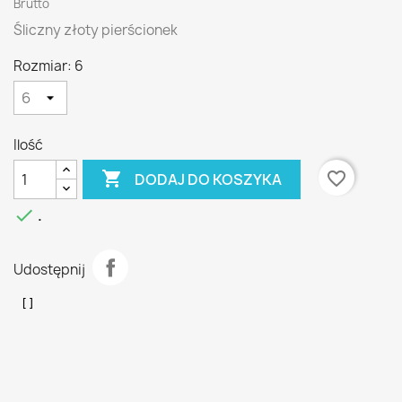
Brutto
Śliczny złoty pierścionek
Rozmiar: 6
Ilość

favorite_border
DODAJ DO KOSZYKA

.
Udostępnij