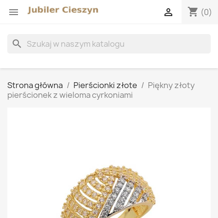
shopping_cart


(0)
search
Strona główna
Pierścionki złote
Piękny złoty
pierścionek z wieloma cyrkoniami