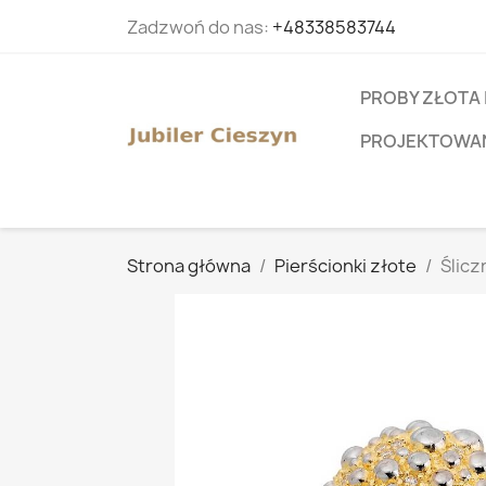
Zadzwoń do nas:
+48338583744
PROBY ZŁOTA 
PROJEKTOWANI
Strona główna
Pierścionki złote
Ślicz