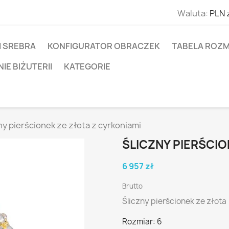
Waluta:
PLN 
I SREBRA
KONFIGURATOR OBRACZEK
TABELA ROZM
E BIŻUTERII
KATEGORIE
ny pierścionek ze złota z cyrkoniami
ŚLICZNY PIERŚCIO
6 957 zł
Brutto
Śliczny pierścionek ze złota
Rozmiar: 6