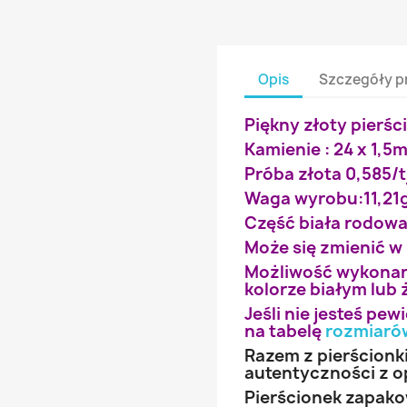
Opis
Szczegóły p
Piękny złoty pierśc
Kamienie : 24 x 1,5
Próba złota 0,585/t
Waga wyrobu:11,21
Część biała rodow
Może się zmienić w
Możliwość wykonan
kolorze białym lub 
Jeśli nie jesteś pe
na tabelę
rozmiaró
Razem z pierścionk
autentyczności z o
Pierścionek zapak