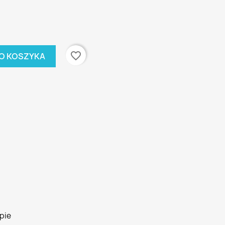
favorite_border
O KOSZYKA
pie