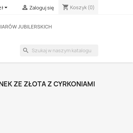
shopping_cart


Koszyk
(0)
zł
Zaloguj się
IARÓW JUBILERSKICH
search
NEK ZE ZŁOTA Z CYRKONIAMI