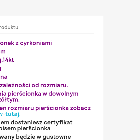
roduktu
ionek z cyrkoniami
mm
j.14kt
g
ana
 zależności od rozmiaru.
ia pierścionka w dowolnym
żółtym.
wien rozmiaru pierścionka zobacz
w-tutaj
.
iem dostaniesz certyfikat
pisem pierścionka
owany będzie w gustowne