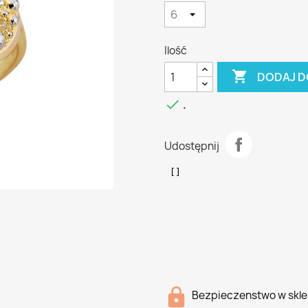
Ilość

DODAJ D

.
Udostępnij
Bezpieczenstwo w skle