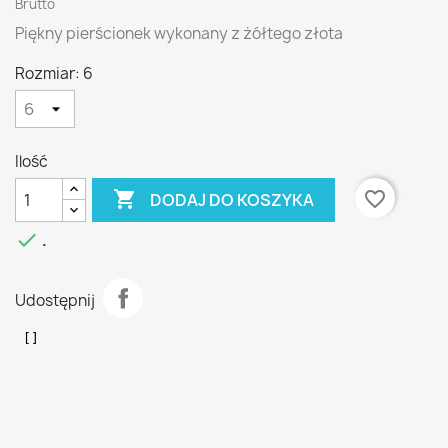
Brutto
Piękny pierścionek wykonany z żółtego złota
Rozmiar: 6
Ilość

favorite_border
DODAJ DO KOSZYKA

.
Udostępnij