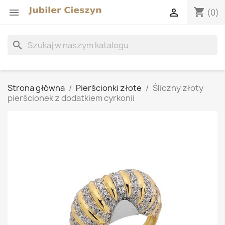
shopping_cart


(0)
search
Strona główna
Pierścionki złote
Śliczny złoty
pierścionek z dodatkiem cyrkonii