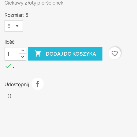
Ciekawy złoty pierścionek
Rozmiar: 6
Ilość

favorite_border
DODAJ DO KOSZYKA

.
Udostępnij