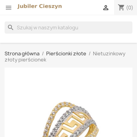
shopping_cart


(0)
search
Strona główna
Pierścionki złote
Nietuzinkowy
złoty pierścionek