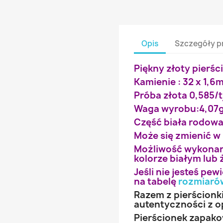
Opis
Szczegóły p
Piękny złoty pierśc
Kamienie : 32 x 1,
Próba złota 0,585/t
Waga wyrobu:4,07
Część biała rodow
Może się zmienić w
Możliwość wykonan
kolorze białym lub 
Jeśli nie jesteś pe
na tabelę
rozmiaró
Razem z pierścionk
autentyczności z o
Pierścionek zapak