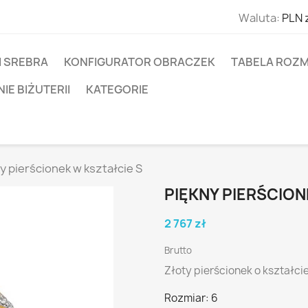
Waluta:
PLN 
I SREBRA
KONFIGURATOR OBRACZEK
TABELA ROZM
E BIŻUTERII
KATEGORIE
y pierścionek w kształcie S
PIĘKNY PIERŚCION
2 767 zł
Brutto
Złoty pierścionek o kształci
Rozmiar: 6