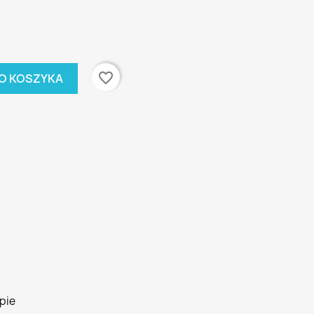
favorite_border
O KOSZYKA
pie