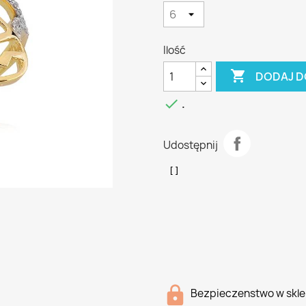
Ilość

DODAJ D

.
Udostępnij
Bezpieczenstwo w skle