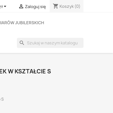
shopping_cart


Koszyk
(0)
zł
Zaloguj się
IARÓW JUBILERSKICH
search
EK W KSZTAŁCIE S
e S