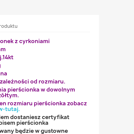
roduktu
ionek z cyrkoniami
6mm
j.14kt
g
ana
 zależności od rozmiaru.
ia pierścionka w dowolnym
żółtym.
wien rozmiaru pierścionka zobacz
w-tutaj
.
iem dostaniesz certyfikat
pisem pierścionka
owany będzie w gustowne