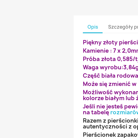
Opis
Szczegóły p
Piękny złoty pierśc
Kamienie : 7 x 2,0
Próba złota 0,585/t
Waga wyrobu:3,84
Część biała rodow
Może się zmienić w
Możliwość wykonan
kolorze białym lub 
Jeśli nie jesteś pe
na tabelę
rozmiaró
Razem z pierścionk
autentyczności z o
Pierścionek zapak