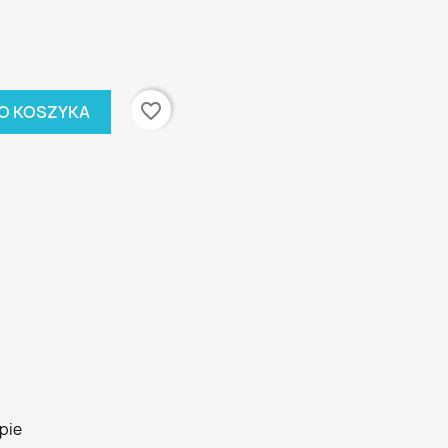
favorite_border
O KOSZYKA
pie