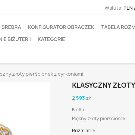
Waluta:
PLN 
I SREBRA
KONFIGURATOR OBRACZEK
TABELA ROZM
E BIŻUTERII
KATEGORIE
czny złoty pierścionek z cyrkoniami
KLASYCZNY ZŁOTY
2 593 zł
Brutto
Piękny złoty pierścionek
Rozmiar: 6