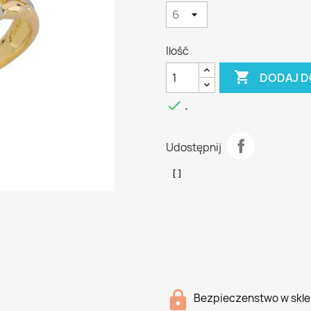
Ilość

DODAJ D

.
Udostępnij
Bezpieczenstwo w skle