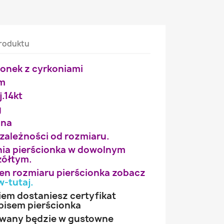
roduktu
ionek z cyrkoniami
mm
j.14kt
g
ana
 zależności od rozmiaru.
ia pierścionka w dowolnym
żółtym.
wien rozmiaru pierścionka zobacz
w-tutaj
.
iem dostaniesz certyfikat
pisem pierścionka
owany będzie w gustowne