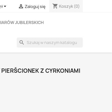
shopping_cart


Koszyk
(0)
zł
Zaloguj się
IARÓW JUBILERSKICH
search
 PIERŚCIONEK Z CYRKONIAMI