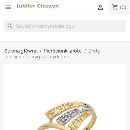
shopping_cart


(0)
search
Strona główna
Pierścionki złote
Złoty
pierścionek zygzak, cyrkonie