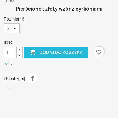
Brutto
Pierścionek złoty wzór z cyrkoniami
Rozmiar: 6
Ilość

favorite_border
DODAJ DO KOSZYKA

.
Udostępnij