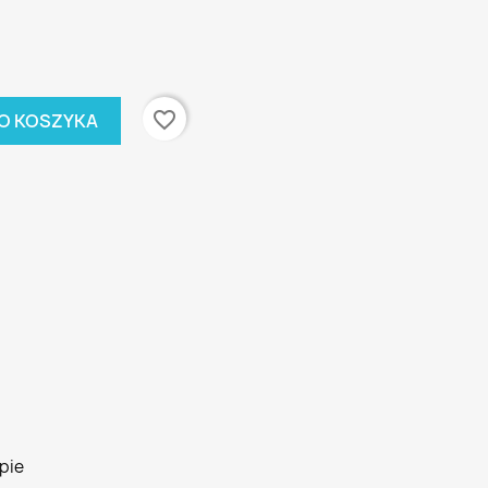
favorite_border
O KOSZYKA
pie