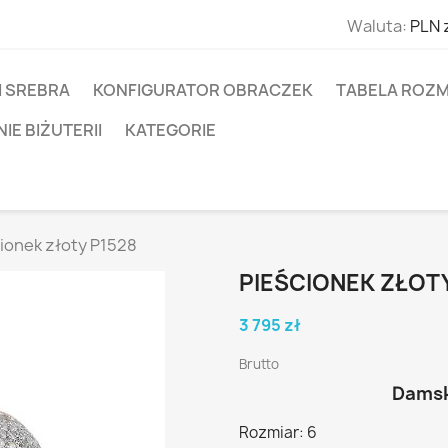
Waluta:
PLN 
I SREBRA
KONFIGURATOR OBRACZEK
TABELA ROZM
E BIŻUTERII
KATEGORIE
ionek złoty P1528
PIEŚCIONEK ZŁOTY
3 795 zł
Brutto
Damsk
Rozmiar: 6