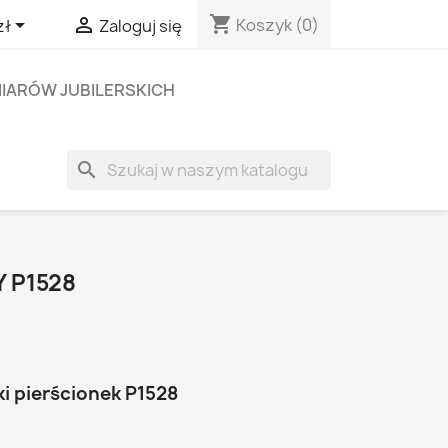
shopping_cart


Koszyk
(0)
zł
Zaloguj się
IARÓW JUBILERSKICH
search
 P1528
i pierścionek P1528