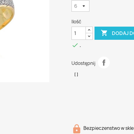
Ilość

DODAJ D

.
Udostępnij
Bezpieczenstwo w skle