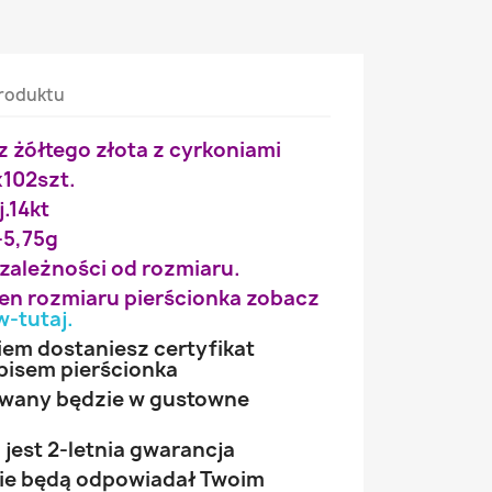
roduktu
z żółtego złota z cyrkoniami
x102szt.
j.14kt
-5,75g
 zależności od rozmiaru.
wien rozmiaru pierścionka zobacz
w-tutaj
.
iem dostaniesz certyfikat
pisem pierścionka
owany będzie w gustowne
jest 2-letnia gwarancja
 nie będą odpowiadał Twoim