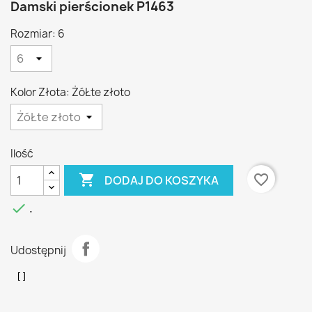
Damski pierścionek P1463
Rozmiar: 6
Kolor Złota: ŻóŁte złoto
Ilość

favorite_border
DODAJ DO KOSZYKA

.
Udostępnij