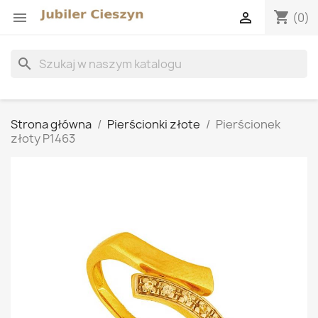
shopping_cart


(0)
search
Strona główna
Pierścionki złote
Pierścionek
złoty P1463