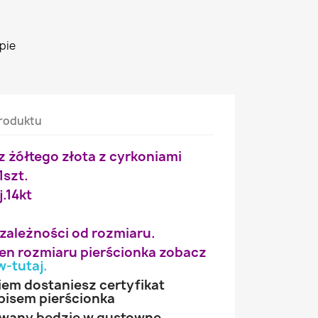
pie
roduktu
z żółtego złota z cyrkoniami
1szt.
j.14kt
 zależności od rozmiaru.
wien rozmiaru pierścionka zobacz
w-tutaj
.
iem dostaniesz certyfikat
pisem pierścionka
owany będzie w gustowne