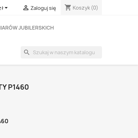
shopping_cart


Koszyk
(0)
zł
Zaloguj się
IARÓW JUBILERSKICH
search
TY P1460
460