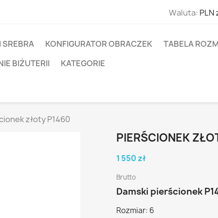
Waluta:
PLN 
I SREBRA
KONFIGURATOR OBRACZEK
TABELA ROZM
E BIŻUTERII
KATEGORIE
cionek złoty P1460
PIERŚCIONEK ZŁO
1 550 zł
Brutto
Damski pierścionek P1
Rozmiar: 6