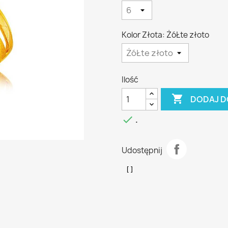
Kolor Złota: ŻóŁte złoto
Ilość

DODAJ D

.
Udostępnij