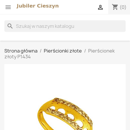
shopping_cart


(0)
search
Strona główna
Pierścionki złote
Pierścionek
złoty P1434