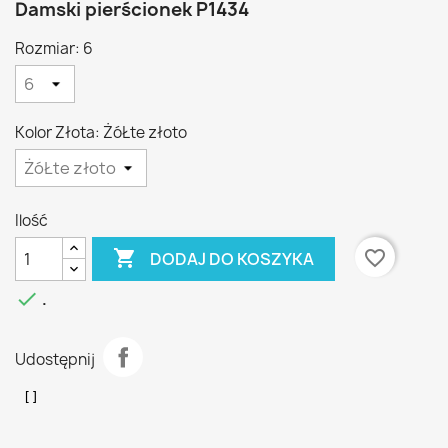
Damski pierścionek P1434
Rozmiar: 6
Kolor Złota: ŻóŁte złoto
Ilość

favorite_border
DODAJ DO KOSZYKA

.
Udostępnij