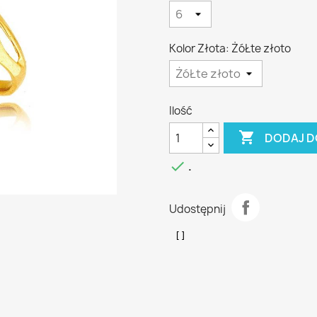
Kolor Złota: ŻóŁte złoto
Ilość

DODAJ D

.
Udostępnij