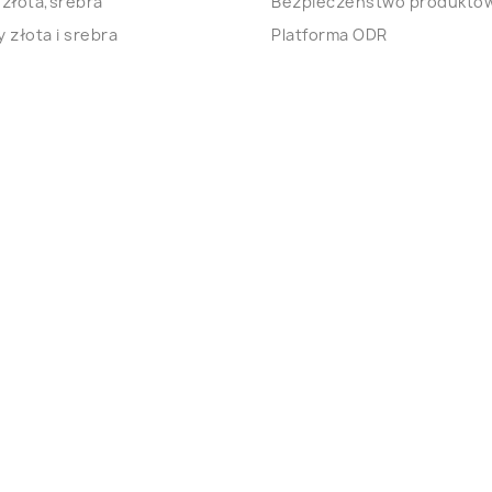
 złota,srebra
Bezpieczeństwo produkto
 złota i srebra
Platforma ODR