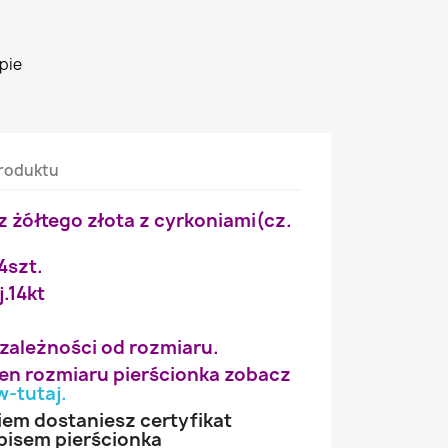
pie
roduktu
z żółtego złota z cyrkoniami(cz.
4szt.
j.14kt
 zależności od rozmiaru.
wien rozmiaru pierścionka zobacz
w-tutaj
.
iem dostaniesz certyfikat
pisem pierścionka