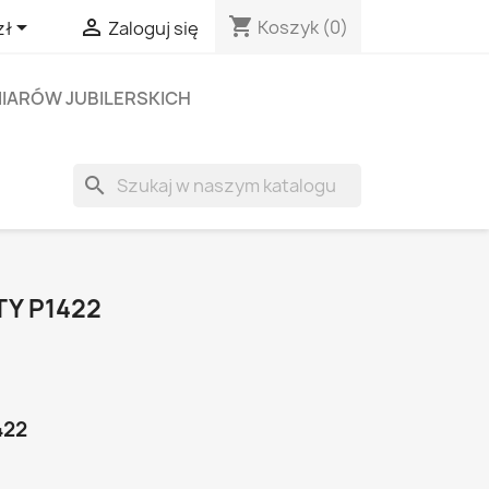
shopping_cart


Koszyk
(0)
zł
Zaloguj się
IARÓW JUBILERSKICH
search
TY P1422
422