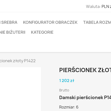
Waluta:
PLN 
I SREBRA
KONFIGURATOR OBRACZEK
TABELA ROZM
E BIŻUTERII
KATEGORIE
cionek złoty P1422
PIERŚCIONEK ZŁO
1 202 zł
Brutto
Damski pierścionek P1
Rozmiar: 6