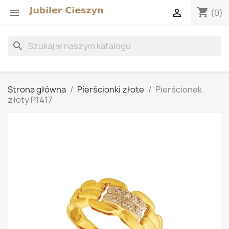
shopping_cart


(0)
search
Strona główna
Pierścionki złote
Pierścionek
złoty P1417