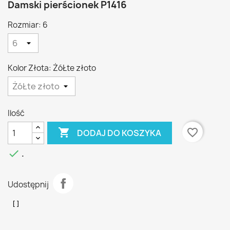
Damski pierścionek P1416
Rozmiar: 6
Kolor Złota: ŻóŁte złoto
Ilość

favorite_border
DODAJ DO KOSZYKA

.
Udostępnij