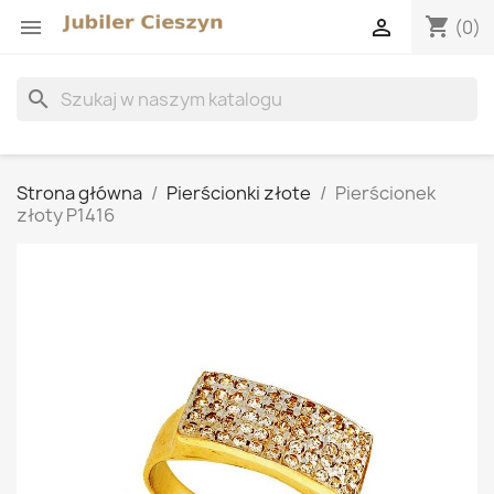
shopping_cart


(0)
search
Strona główna
Pierścionki złote
Pierścionek
złoty P1416