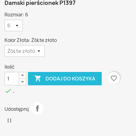
Damski pierścionek P1397
Rozmiar: 6
Kolor Złota: ŻóŁte złoto
Ilość

favorite_border
DODAJ DO KOSZYKA

.
Udostępnij