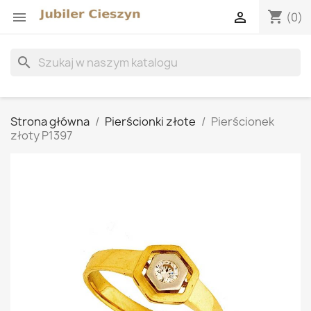
shopping_cart


(0)
search
Strona główna
Pierścionki złote
Pierścionek
złoty P1397