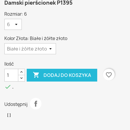
Damski pierścionek P1395
Rozmiar: 6
Kolor Złota: Białe i żółte złoto
Ilość

favorite_border
DODAJ DO KOSZYKA

.
Udostępnij