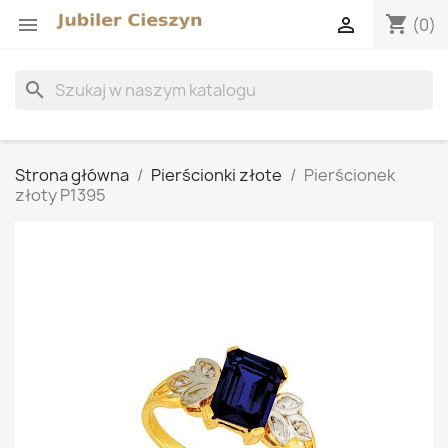
shopping_cart


(0)
search
Strona główna
Pierścionki złote
Pierścionek
złoty P1395