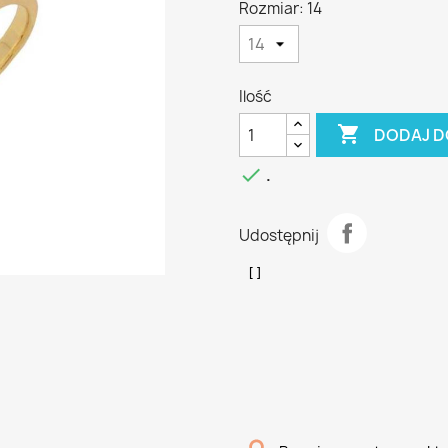
Rozmiar: 14
Ilość

DODAJ D

.
Udostępnij