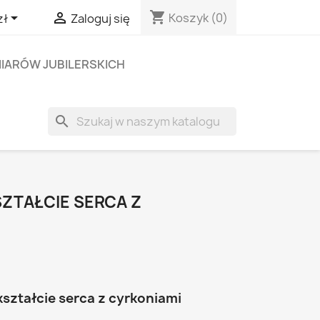
shopping_cart


Koszyk
(0)
zł
Zaloguj się
IARÓW JUBILERSKICH
search
SZTAŁCIE SERCA Z
kształcie serca z cyrkoniami