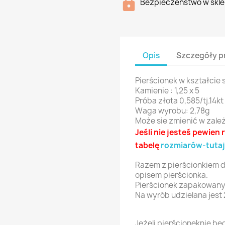
Bezpieczenstwo w skle
Opis
Szczegóły p
Pierścionek w kształcie 
Kamienie : 1,25 x 5
Próba złota 0,585/tj.14kt
Waga wyrobu: 2,78g
Może sie zmienić w zale
Jeśli nie jesteś pewie
tabelę
rozmiarów-tutaj
Razem z pierścionkiem d
opisem pierścionka.
Pierścionek zapakowany
Na wyrób udzielana jest 
Jeżeli pierścioneknie b