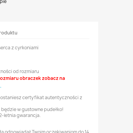
pie
roduktu
serca z cyrkoniami
żności od rozmiaru
n rozmiaru obraczek zobacz na
.
ostaniesz certyfikat autentyczności z
 będzie w gustowne pudełko!
2-letnia gwarancja.
ędą odpowiadał Twoim oczekiwaniom do 14