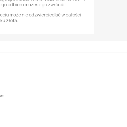
ego odbioru możesz go zwrócić!
jeciu może nie odzwierciedlać w całości
ku złota.
we