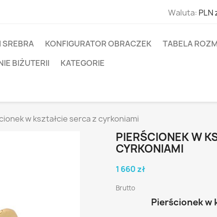
Waluta:
PLN 
I SREBRA
KONFIGURATOR OBRACZEK
TABELA ROZM
E BIŻUTERII
KATEGORIE
cionek w kształcie serca z cyrkoniami
PIERŚCIONEK W K
CYRKONIAMI
1 660 zł
Brutto
Pierścionek w 