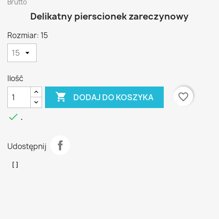
Brutto
Delikatny pierscionek zareczynowy
Rozmiar: 15
Ilość

favorite_border
DODAJ DO KOSZYKA

.
Udostępnij