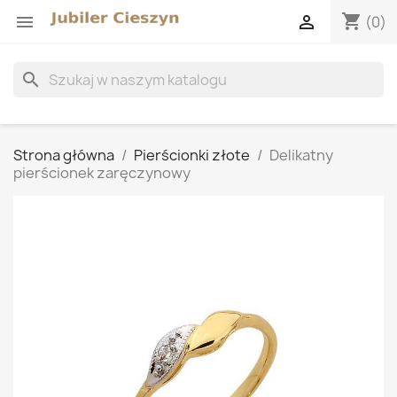
shopping_cart


(0)
search
Strona główna
Pierścionki złote
Delikatny
pierścionek zaręczynowy