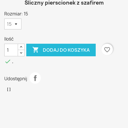
Śliczny pierscionek z szafirem
Rozmiar: 15
Ilość

favorite_border
DODAJ DO KOSZYKA

.
Udostępnij