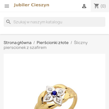
shopping_cart


(0)
search
Strona główna
Pierścionki złote
Śliczny
pierscionek z szafirem