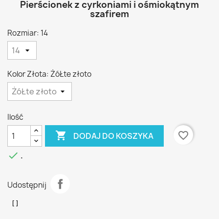
Pierścionek z cyrkoniami i ośmiokątnym
szafirem
Rozmiar: 14
Kolor Złota: ŻóŁte złoto
Ilość

favorite_border
DODAJ DO KOSZYKA

.
Udostępnij