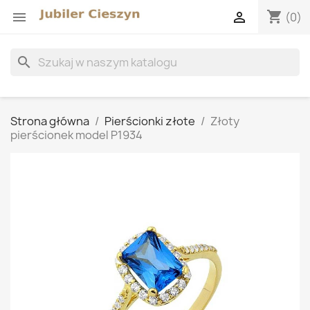
shopping_cart


(0)
search
Strona główna
Pierścionki złote
Złoty
pierścionek model P1934