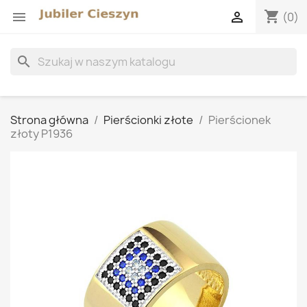
shopping_cart


(0)
search
Strona główna
Pierścionki złote
Pierścionek
złoty P1936