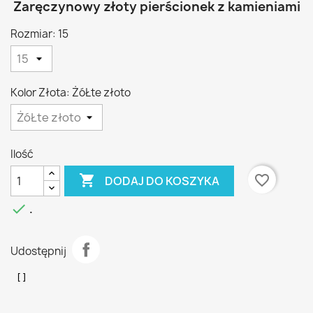
Zaręczynowy złoty pierścionek z kamieniami
Rozmiar: 15
Kolor Złota: ŻóŁte złoto
Ilość

favorite_border
DODAJ DO KOSZYKA

.
Udostępnij