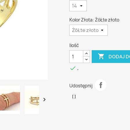
Kolor Złota: ŻóŁte złoto
Ilość

DODAJ D

.
Udostępnij
