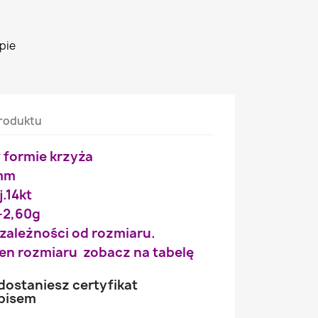
pie
roduktu
 formie krzyża
1mm
j.14kt
-2,60g
 zależności od rozmiaru.
wien rozmiaru zobacz na tabelę
ostaniesz certyfikat
opisem