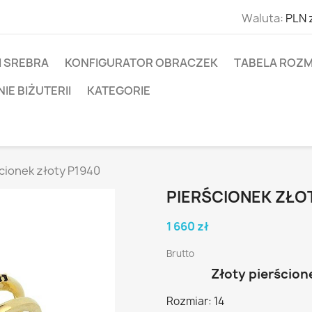
Waluta:
PLN 
I SREBRA
KONFIGURATOR OBRACZEK
TABELA ROZM
E BIŻUTERII
KATEGORIE
cionek złoty P1940
PIERŚCIONEK ZŁO
1 660 zł
Brutto
Złoty pierścion
Rozmiar: 14