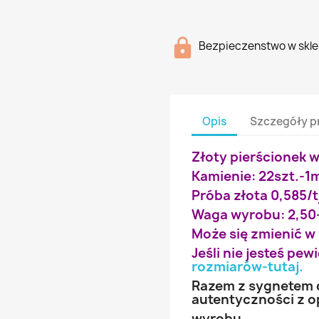
Bezpieczenstwo w skle
Opis
Szczegóły p
Złoty pierścionek w
Kamienie: 22szt.-
Próba złota 0,585/t
Waga wyrobu: 2,50
Może się zmienić w
Jeśli nie jesteś pe
rozmiarów-tutaj
.
Razem z sygnetem d
autentyczności z 
wyrobu.