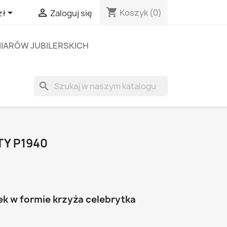
shopping_cart


Koszyk
(0)
zł
Zaloguj się
IARÓW JUBILERSKICH
search
TY P1940
ek w formie krzyża celebrytka