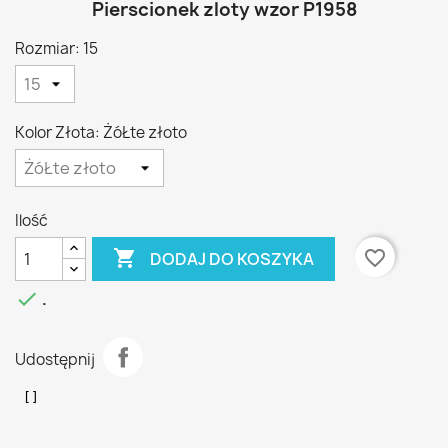
Pierscionek zloty wzor P1958
Rozmiar: 15
Kolor Złota: ŻóŁte złoto
Ilość

favorite_border
DODAJ DO KOSZYKA

.
Udostępnij