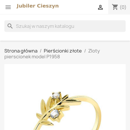
shopping_cart


(0)
search
Strona główna
Pierścionki złote
Zloty
pierscionek model P1958