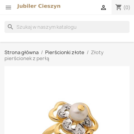
shopping_cart


(0)
search
Strona główna
Pierścionki złote
Złoty
pierścionek z perłą