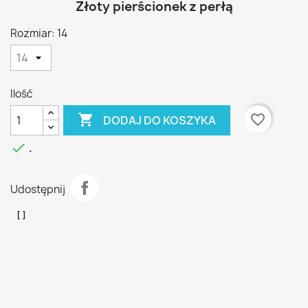
Złoty pierścionek z perłą
Rozmiar: 14
Ilość

favorite_border
DODAJ DO KOSZYKA

.
Udostępnij