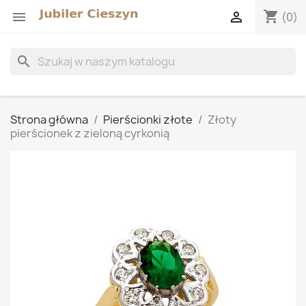
shopping_cart


(0)
search
Strona główna
Pierścionki złote
Złoty
pierścionek z zieloną cyrkonią