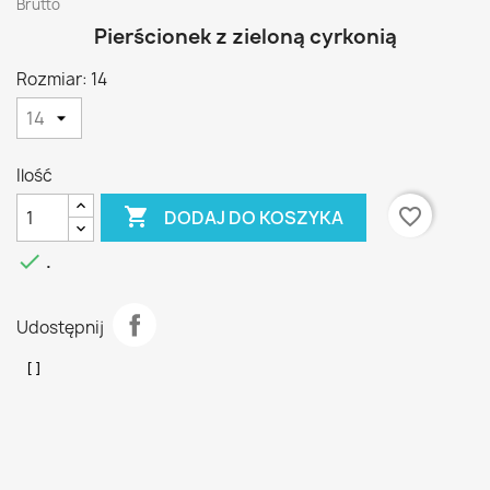
Brutto
Pierścionek z zieloną cyrkonią
Rozmiar: 14
Ilość

favorite_border
DODAJ DO KOSZYKA

.
Udostępnij