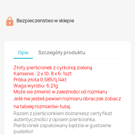
Bezpieczenstwo w sklepie
Opis
Szczegóły produktu
Złoty pierścionek z cyrkonią zieloną
Kamienie : 2 x 10, 8 x 6-1szt
Próba złota 0,585/tj.14kt
Waga wyrobu: 6,21g
Może sie zmienić w zależności od rozmiaru
Jeśli nie jesteś pewien rozmiaru obraczek zobacz
na tabelę
rozmiarów-tutaj
.
Razem z pierścionkiem dostaniesz certyfikat
autentyczności z opisem pierścionka.
Pierścionek zapakowany będzie w gustowne
pudełko!