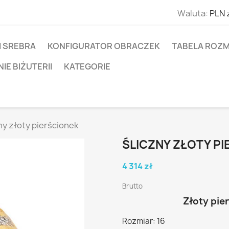
Waluta:
PLN 
I SREBRA
KONFIGURATOR OBRACZEK
TABELA ROZM
E BIŻUTERII
KATEGORIE
ny złoty pierścionek
ŚLICZNY ZŁOTY P
4 314 zł
Brutto
Złoty pie
Rozmiar: 16