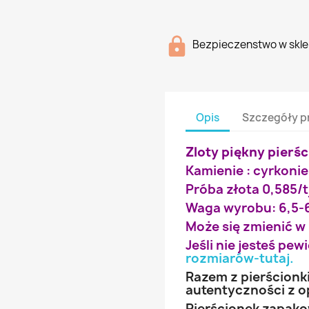
Bezpieczenstwo w skle
Opis
Szczegóły p
Zloty piękny pierś
Kamienie : cyrkonie
Próba złota 0,585/t
Waga wyrobu: 6,5-
Może się zmienić w
Jeśli nie jesteś pe
rozmiarów-tutaj
.
Razem z pierścionk
autentyczności z o
Pierścionek zapak