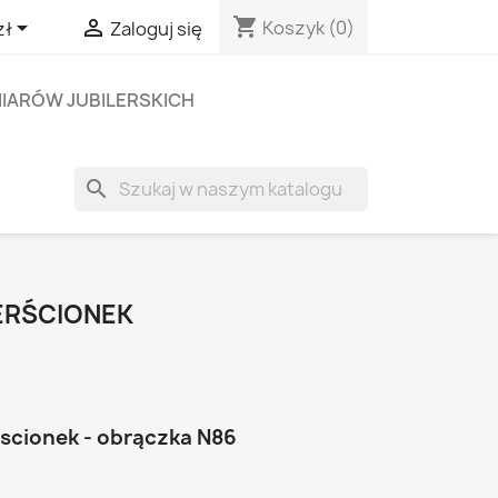
shopping_cart


Koszyk
(0)
zł
Zaloguj się
IARÓW JUBILERSKICH
search
IERŚCIONEK
rscionek - obrączka N86