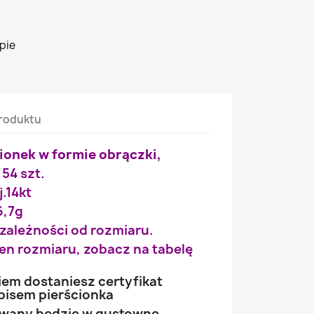
pie
roduktu
cionek w formie obrączki,
 54 szt.
j.14kt
6,7g
 zależności od rozmiaru.
wien rozmiaru, zobacz na tabelę
iem dostaniesz certyfikat
pisem pierścionka
owany będzie w gustowne