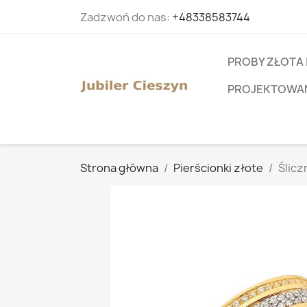
Zadzwoń do nas:
+48338583744
PROBY ZŁOTA 
PROJEKTOWANI
Strona główna
Pierścionki złote
Ślicz