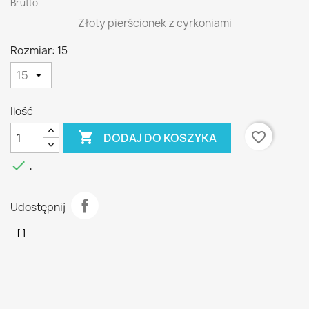
Brutto
Złoty pierścionek z cyrkoniami
Rozmiar: 15
Ilość

favorite_border
DODAJ DO KOSZYKA

.
Udostępnij