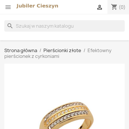
shopping_cart


(0)
search
Strona główna
Pierścionki złote
Efektowny
pierścionek z cyrkoniami