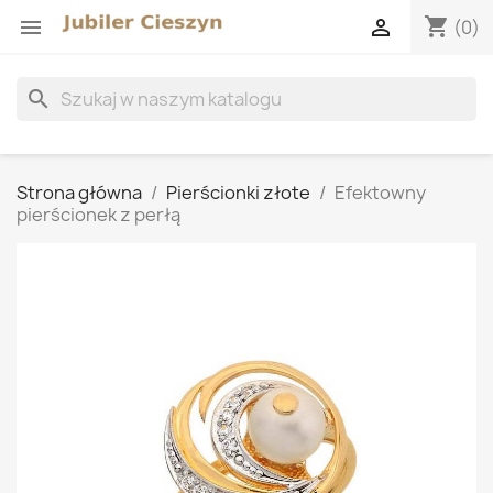
shopping_cart


(0)
search
Strona główna
Pierścionki złote
Efektowny
pierścionek z perłą