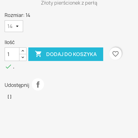
Złoty pierścionek z perłą
Rozmiar: 14
Ilość

favorite_border
DODAJ DO KOSZYKA

.
Udostępnij