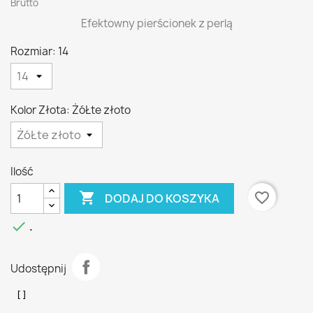
Brutto
Efektowny pierścionek z perlą
Rozmiar: 14
Kolor Złota: ŻóŁte złoto
Ilość

favorite_border
DODAJ DO KOSZYKA

.
Udostępnij