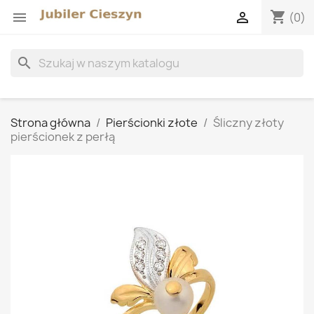
shopping_cart


(0)
search
Strona główna
Pierścionki złote
Śliczny złoty
pierścionek z perłą