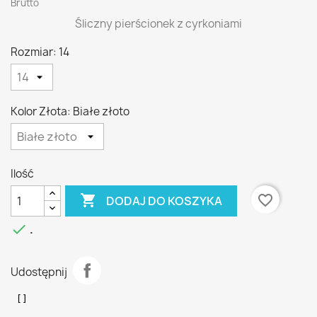
Brutto
Śliczny pierścionek z cyrkoniami
Rozmiar: 14
Kolor Złota: Białe złoto
Ilość

favorite_border
DODAJ DO KOSZYKA

.
Udostępnij