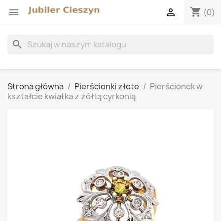
shopping_cart


(0)
search
Strona główna
Pierścionki złote
Pierścionek w
kształcie kwiatka z żółtą cyrkonią