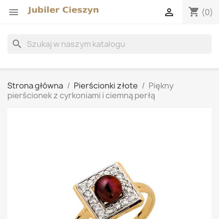
shopping_cart


(0)
search
Strona główna
Pierścionki złote
Piękny
pierścionek z cyrkoniami i ciemną perłą