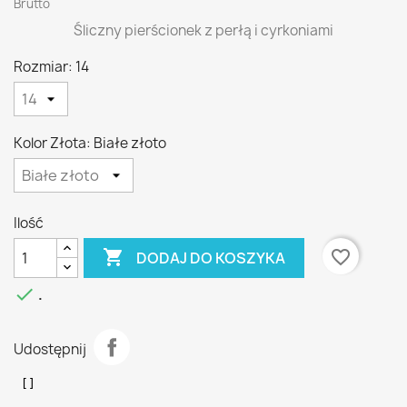
Brutto
Śliczny pierścionek z perłą i cyrkoniami
Rozmiar: 14
Kolor Złota: Białe złoto
Ilość

favorite_border
DODAJ DO KOSZYKA

.
Udostępnij