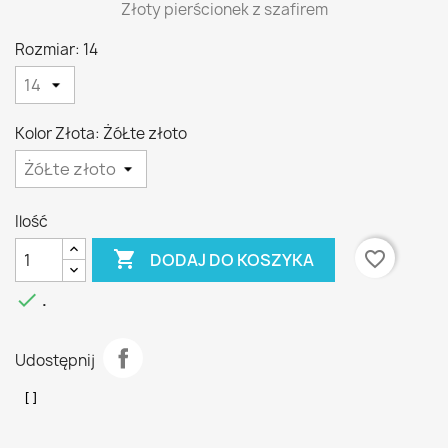
Złoty pierścionek z szafirem
Rozmiar: 14
Kolor Złota: ŻóŁte złoto
Ilość

favorite_border
DODAJ DO KOSZYKA

.
Udostępnij