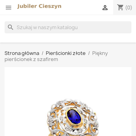
shopping_cart


(0)
search
Strona główna
Pierścionki złote
Piękny
pierścionek z szafirem