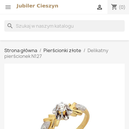
shopping_cart


(0)
search
Strona główna
Pierścionki złote
Delikatny
pierścionek N127