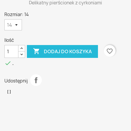
Delikatny pierścionek z cyrkoniami
Rozmiar: 14
Ilość

favorite_border
DODAJ DO KOSZYKA

.
Udostępnij