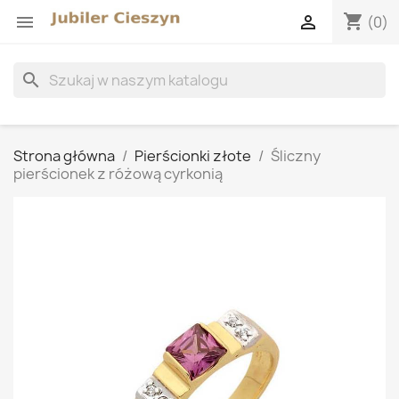
shopping_cart


(0)
search
Strona główna
Pierścionki złote
Śliczny
pierścionek z różową cyrkonią