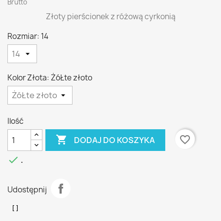
Brutto
Złoty pierścionek z różową cyrkonią
Rozmiar: 14
Kolor Złota: ŻóŁte złoto
Ilość

favorite_border
DODAJ DO KOSZYKA

.
Udostępnij